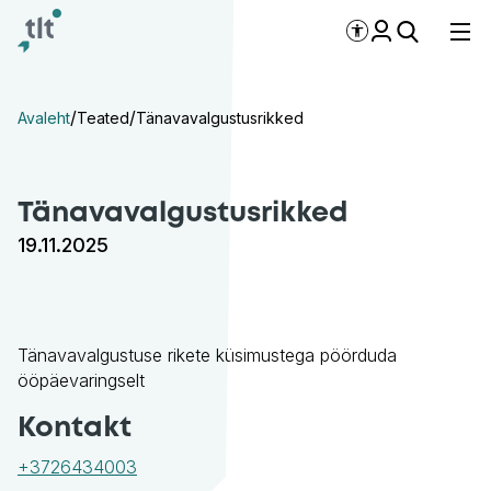
Liigu põhisisu juurde
Digiligipääsetavus
/
/
Avaleht
Teated
Tänava­valgustus­rikked
Tänava­valgustus­rikked
19.11.2025
Tänavavalgustuse rikete küsimustega pöörduda
ööpäevaringselt
Kontakt
+3726434003