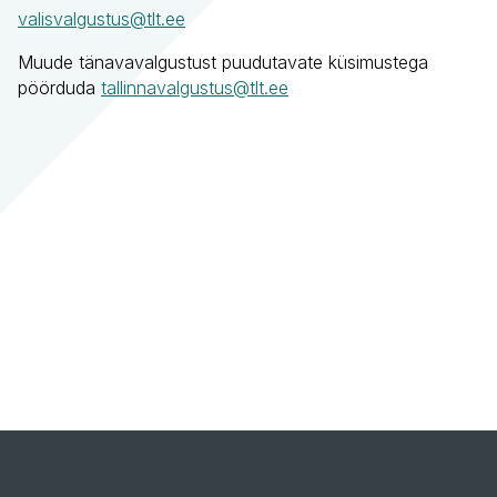
valisvalgustus@tlt.ee
Muude tänavavalgustust puudutavate küsimustega
pöörduda
tallinnavalgustus@tlt.ee