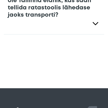
ole Tallinna elanik, kas saan
tellida ratastoolis lähedase
jaoks transporti?