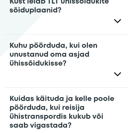
Kust leiab TLT ühissõidukite
sõiduplaanid?
Kuhu pöörduda, kui olen
unustanud oma asjad
ühissõidukisse?
Kuidas käituda ja kelle poole
pöörduda, kui reisija
ühistranspordis kukub või
saab vigastada?