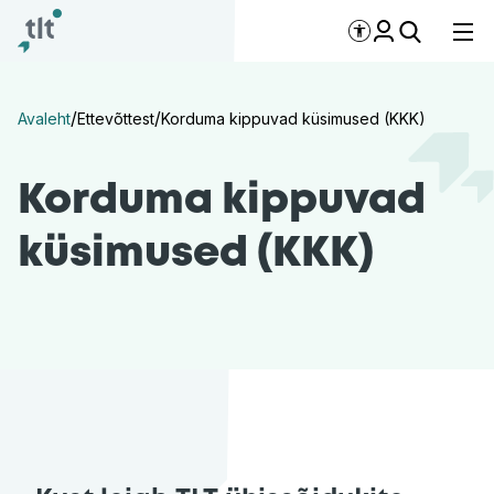
Liigu põhisisu juurde
Digiligipääsetavus
/
/
Avaleht
Ettevõttest
Korduma kippuvad küsimused (KKK)
Korduma kippuvad
küsimused (KKK)