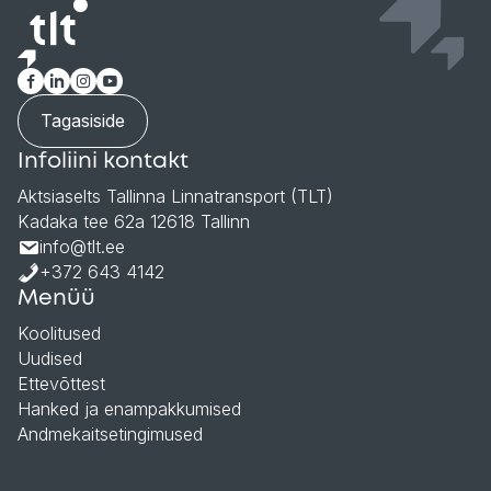
Tagasiside
Infoliini kontakt
Aktsiaselts Tallinna Linnatransport (TLT)
Kadaka tee 62a 12618 Tallinn
info@tlt.ee
+372 643 4142
Menüü
Koolitused
Uudised
Ettevõttest
Hanked ja enampakkumised
Andmekaitsetingimused