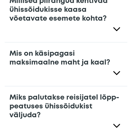
Millised piirangud kehtivad
ühissõidukisse kaasa
võetavate esemete kohta?
Mis on käsipagasi
maksimaalne maht ja kaal?
Miks palutakse reisijatel lõpp-
peatuses ühissõidukist
väljuda?