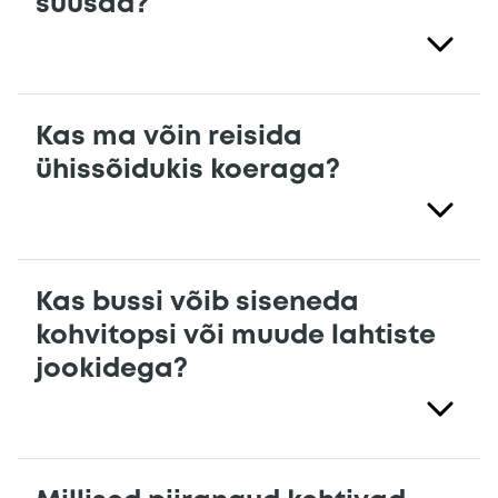
suusad?
Kas ma võin reisida
ühissõidukis koeraga?
Kas bussi võib siseneda
kohvitopsi või muude lahtiste
jookidega?