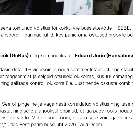
ena toimunud võistlus tõi kokku viie bussiettevõtte – SEBE,
transpordi – parimad juhid, kes panid oma oskused proovile bu
iirik (GoBus)
ning kolmandaks tuli
Eduard Jurin (Hansabus
sid detailid – vigursõidus nõuti sentimeetritäpsust ning stabiil
et reageerimist ja selgeid otsuseid olukorras, kus tuli samaaeg
ng säilitada kontroll olukorra üle. Just nende oskuste kombin
See oli pingeline ja väga hästi korraldatud võistlus ning tase 
s aastat ning selle aja jooksul õppinud, et iga päev roolis nõua
reisijate vastu. Mul on suur rõõm, et sain selle võiduga väärika
it,” ütles Eesti parim bussijuht 2026 Tauri Odem.