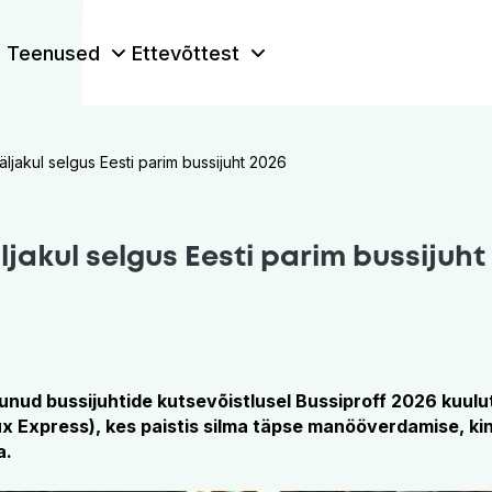
Teenused
Ettevõttest
äljakul selgus Eesti parim bussijuht 2026
ljakul selgus Eesti parim bussijuht
munud bussijuhtide kutsevõistlusel Bussiproff 2026 kuulu
ux Express), kes paistis silma täpse manööverdamise, ki
a.