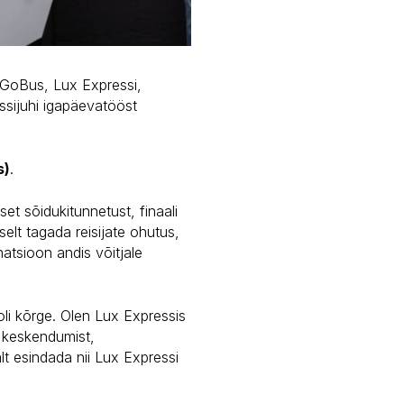
 GoBus, Lux Expressi,
ssijuhi igapäevatööst
s)
.
set sõidukitunnetust, finaali
selt tagada reisijate ohutus,
atsioon andis võitjale
oli kõrge. Olen Lux Expressis
b keskendumist,
lt esindada nii Lux Expressi