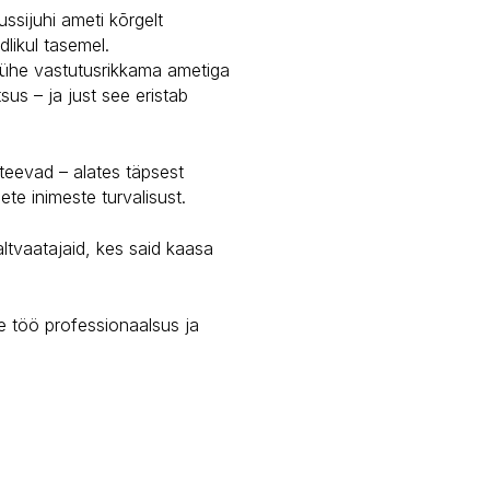
ssijuhi ameti kõrgelt
dlikul tasemel.
on ühe vastutusrikkama ametiga
sus – ja just see eristab
 teevad – alates täpsest
te inimeste turvalisust.
ltvaatajaid, kes said kaasa
le töö professionaalsus ja