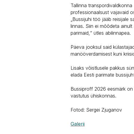
Tallinna transpordivaldkonna 
professionaalsust vajavaid os
„Bussijuhi töö jääb reisijale
linnas. Siin ei mõõdeta ainult
parimaid,“ ütles abilinnapea.
Päeva jooksul said külastajad
manööverdamisest kuni kriisi
Lisaks võistlusele pakkus sün
elada Eesti parimate bussiju
Bussiproff 2026 eesmärk on tõ
vastutus ühiskonnas.
Fotod: Sergei Zjuganov
Galerii