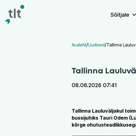
Liigu põhisisu juurde
Digiligipääsetavus
Sõitjale
/
/
Avaleht
Uudised
Tallinna Lauluv
Tallinna Lauluvä
08.06.2026 07:41
Tallinna Lauluväljakul toi
bussijuhiks Tauri Odem (L
kõrge ohutusteadlikkuseg