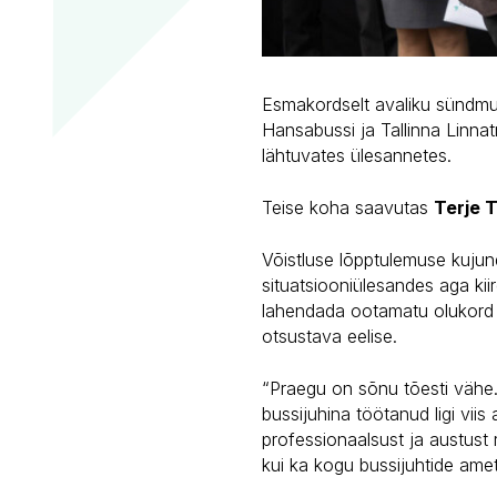
Esmakordselt avaliku sündmus
Hansabussi ja Tallinna Linna
lähtuvates ülesannetes.
Teise koha saavutas
Terje T
Võistluse lõpptulemuse kujunda
situatsiooniülesandes aga kiir
lahendada ootamatu olukord ni
otsustava eelise.
“Praegu on sõnu tõesti vähe. 
bussijuhina töötanud ligi vii
professionaalsust ja austust 
kui ka kogu bussijuhtide amet