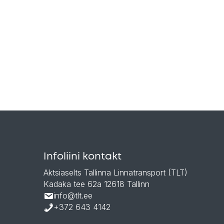
Infoliini kontakt
Aktsiaselts Tallinna Linnatransport (TLT)
Kadaka tee 62a 12618 Tallinn
info@tlt.ee
+372 643 4142