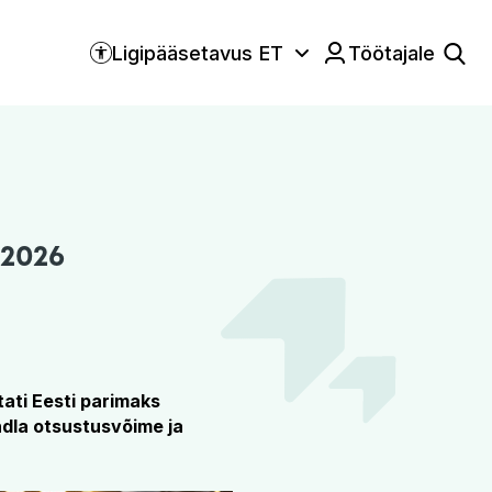
Ligipääsetavus
ET
Töötajale
Keele valik:
 2026
tati Eesti parimaks
ndla otsustusvõime ja