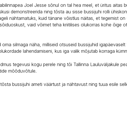
abilinnapea Joel Jesse sõnul on tal hea meel, et üritus aitas bu
kusi demonstreerida ning tõsta au sisse bussijuhi rolli ühiskon
 sageli nähtamatuks, kuid tänane võistlus näitas, et tegemist 
 sõiduoskust, vaid võimet teha kriitilises olukorras kohe õige ot
 oma silmaga näha, milliseid otsuseid bussijuhid igapäevaselt
olukordade lahendamiseni, kus iga valik mõjutab korraga kümne
dmus tegevusi kogu perele ning tõi Tallinna Lauluväljakule pea
htide mõõduvõtule.
sta bussijuhi ameti väärtust ja nähtavust ning tuua esile sel