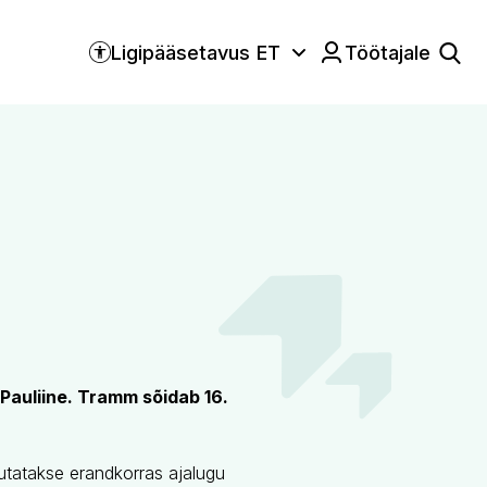
Ligipääsetavus
ET
Töötajale
Keele valik:
Pauliine. Tramm sõidab 16.
asutatakse erandkorras ajalugu