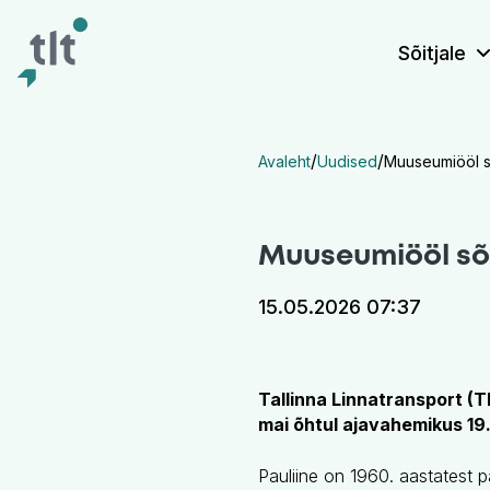
Liigu põhisisu juurde
Digiligipääsetavus
Sõitjale
/
/
Avaleht
Uudised
Muuseumiööl s
Muuseumiööl sõi
15.05.2026 07:37
Tallinna Linnatransport (
mai õhtul ajavahemikus 19.00
Pauliine on 1960. aastatest p