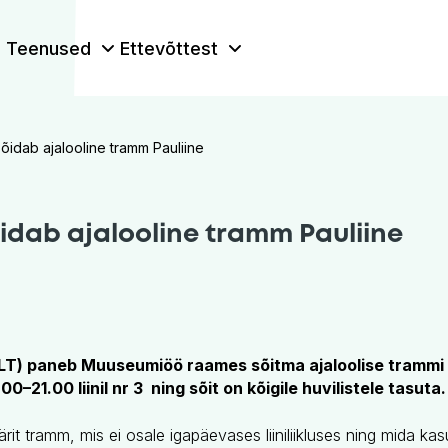
Teenused
Ettevõttest
õidab ajalooline tramm Pauliine
dab ajalooline tramm Pauliine
TLT) paneb Muuseumiöö raames sõitma ajaloolise trammi 
–21.00 liinil nr 3 ning sõit on kõigile huvilistele tasuta.
ärit tramm, mis ei osale igapäevases liiniliikluses ning mida k