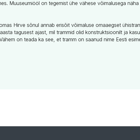
es. Muuseumiööl on tegemist ühe vähese võimalusega näha j
mas Hirve sõnul annab erisõit võimaluse omaaegset ühistrans
aasta tagusest ajast, mil trammid olid konstruktsioonilt ja kas
 Vähem on teada ka see, et tramm on saanud nime Eesti esime