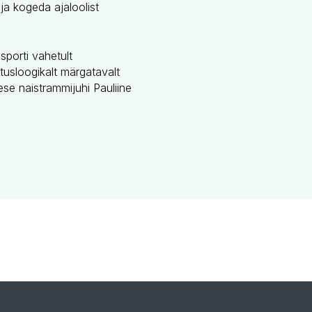
a kogeda ajaloolist
porti vahetult
utusloogikalt märgatavalt
se naistrammijuhi Pauliine