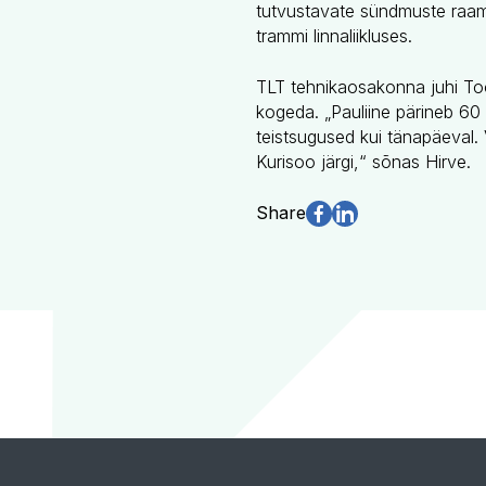
tutvustavate sündmuste raam
trammi linnaliikluses.
TLT tehnikaosakonna juhi Too
kogeda. „Pauliine pärineb 60 
teistsugused kui tänapäeval.
Kurisoo järgi,“ sõnas Hirve.
Share