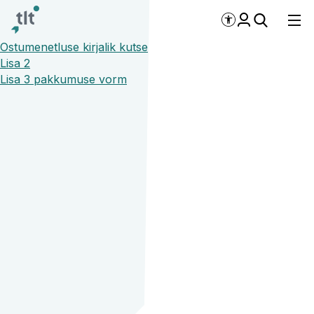
Liigu põhisisu juurde
Digiligipääsetavus
Ostumenetluse kirjalik kutse
Tallinn autobusside 
Lisa 2
Lisa 3 pakkumuse vorm