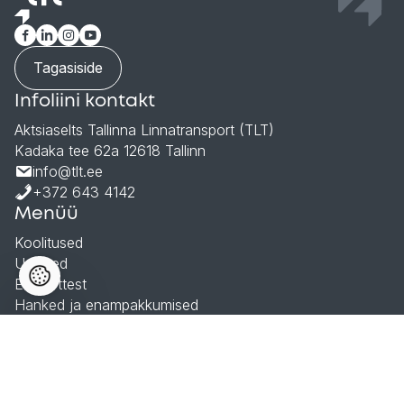
Tagasiside
Infoliini kontakt
Aktsiaselts Tallinna Linnatransport (TLT)
Kadaka tee 62a 12618 Tallinn
info@tlt.ee
+372 643 4142
Menüü
Koolitused
Uudised
Ettevõttest
Hanked ja enampakkumised
Andmekaitsetingimused
© 2026 Aktsiaselts Tallinna Linnatransport