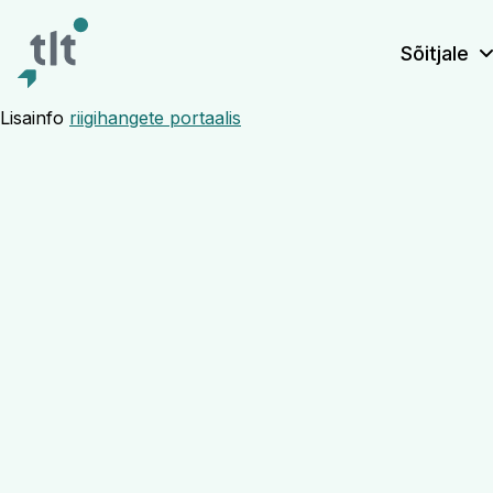
Liigu põhisisu juurde
Digiligipääsetavus
Sõitjale
Lisainfo
riigihangete portaalis
Pidurisüstee