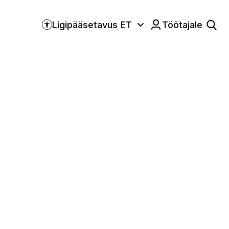
Ligipääsetavus
ET
Töötajale
Keele valik:
limise rulls