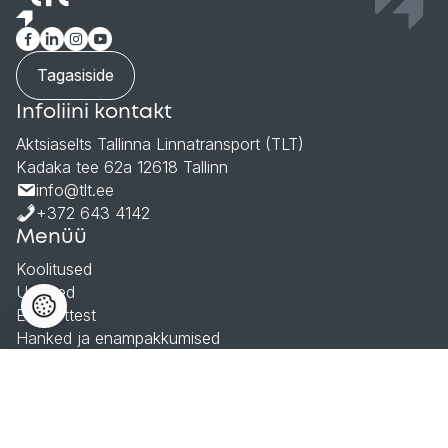
Tagasiside
Infoliini kontakt
Aktsiaselts Tallinna Linnatransport (TLT)
Kadaka tee 62a 12618 Tallinn
info@tlt.ee
+372 643 4142
Menüü
Koolitused
Uudised
Ettevõttest
Hanked ja enampakkumised
Andmekaitsetingimused
© 2026 Aktsiaselts Tallinna Linnatransport