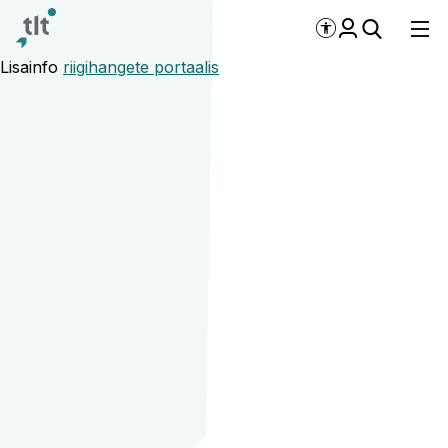
Liigu põhisisu juurde
Digiligipääsetavus
Lisainfo
riigihangete portaalis
Maagaasi ostmine