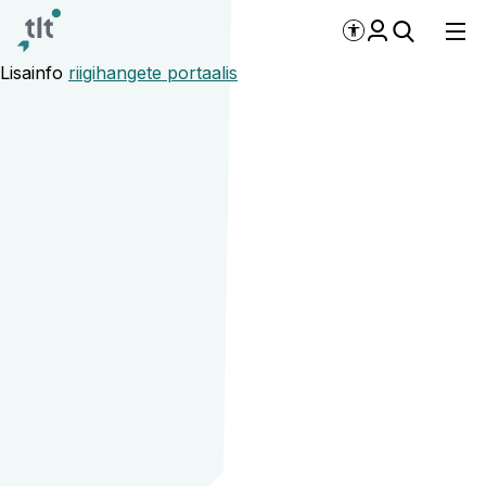
Liigu põhisisu juurde
Digiligipääsetavus
Lisainfo
riigihangete portaalis
Laadur-ekskavaatori