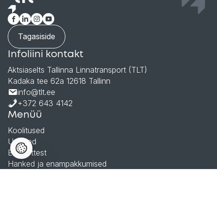
Tagasiside
Infoliini kontakt
Aktsiaselts Tallinna Linnatransport (TLT)
Kadaka tee 62a 12618 Tallinn
info@tlt.ee
+372 643 4142
Menüü
Koolitused
Uudised
Ettevõttest
Hanked ja enampakkumised
Andmekaitsetingimused
© 2026 Aktsiaselts Tallinna Linnatransport