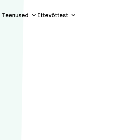
Teenused
Ettevõttest
poohoone kat