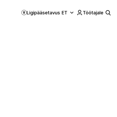
Ligipääsetavus
ET
Töötajale
Keele valik:
use ja kütte