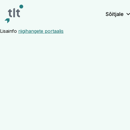
Liigu põhisisu juurde
Digiligipääsetavus
Sõitjale
Lisainfo
riigihangete portaalis
Kopli 118 de