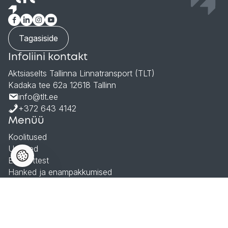
Tagasiside
Infoliini kontakt
Aktsiaselts Tallinna Linnatransport (TLT)
Kadaka tee 62a 12618 Tallinn
info@tlt.ee
+372 643 4142
Menüü
Koolitused
Uudised
Ettevõttest
Hanked ja enampakkumised
Andmekaitsetingimused
© 2026 Aktsiaselts Tallinna Linnatransport