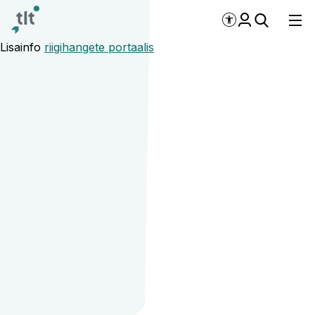
Liigu põhisisu juurde
Digiligipääsetavus
Lisainfo
riigihangete portaalis
Elektribusside, laadi