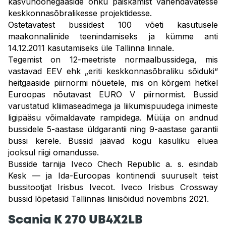
kasvuhoonegaaside õhku paiskamist vähendavatesse
keskkonnasõbralikesse projektidesse.
Ostetavatest bussidest 100 võeti kasutusele
maakonnaliinide teenindamiseks ja kümme anti
14.12.2011 kasutamiseks üle Tallinna linnale.
Tegemist on 12-meetriste normaalbussidega, mis
vastavad EEV ehk „eriti keskkonnasõbraliku sõiduki“
heitgaaside piirnormi nõuetele, mis on kõrgem hetkel
Euroopas nõutavast EURO V piirnormist. Bussid
varustatud kliimaseadmega ja liikumispuudega inimeste
ligipääsu võimaldavate rampidega. Müüja on andnud
bussidele 5-aastase üldgarantii ning 9-aastase garantii
bussi kerele. Bussid jäävad kogu kasuliku eluea
jooksul riigi omandusse.
Busside tarnija Iveco Chech Republic a. s. esindab
Kesk — ja Ida-Euroopas kontinendi suuruselt teist
bussitootjat Irisbus Ivecot. Iveco Irisbus Crossway
bussid lõpetasid Tallinnas liinisõidud novembris 2021.
Scania K 270 UB4X2LB