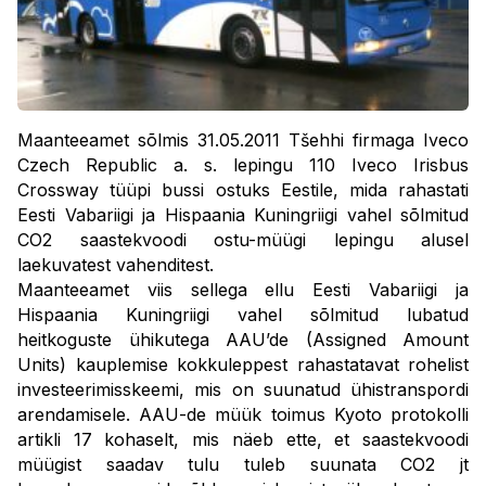
Maanteeamet sõlmis 31.05.2011 Tšehhi firmaga Iveco
Czech Republic a. s. lepingu 110 Iveco Irisbus
Crossway tüüpi bussi ostuks Eestile, mida rahastati
Eesti Vabariigi ja Hispaania Kuningriigi vahel sõlmitud
CO2 saastekvoodi ostu-müügi lepingu alusel
laekuvatest vahenditest.
Maanteeamet viis sellega ellu Eesti Vabariigi ja
Hispaania Kuningriigi vahel sõlmitud lubatud
heitkoguste ühikutega AAU’de (Assigned Amount
Units) kauplemise kokkuleppest rahastatavat rohelist
investeerimisskeemi, mis on suunatud ühistranspordi
arendamisele. AAU-de müük toimus Kyoto protokolli
artikli 17 kohaselt, mis näeb ette, et saastekvoodi
müügist saadav tulu tuleb suunata CO2 jt