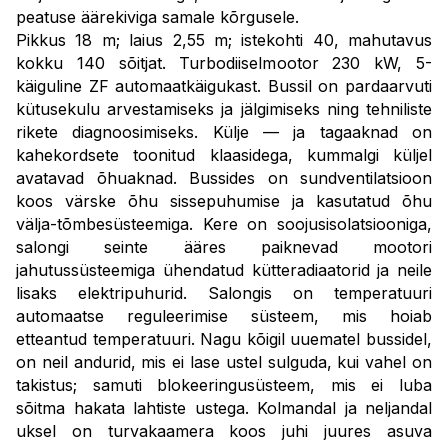
peatuse äärekiviga samale kõrgusele.
Pikkus 18 m; laius 2,55 m; istekohti 40, mahutavus
kokku 140 sõitjat. Turbodiiselmootor 230 kW, 5-
käiguline ZF automaatkäigukast. Bussil on pardaarvuti
kütusekulu arvestamiseks ja jälgimiseks ning tehniliste
rikete diagnoosimiseks. Külje — ja tagaaknad on
kahekordsete toonitud klaasidega, kummalgi küljel
avatavad õhuaknad. Bussides on sundventilatsioon
koos värske õhu sissepuhumise ja kasutatud õhu
välja-tõmbesüsteemiga. Kere on soojusisolatsiooniga,
salongi seinte ääres paiknevad mootori
jahutussüsteemiga ühendatud kütteradiaatorid ja neile
lisaks elektripuhurid. Salongis on temperatuuri
automaatse reguleerimise süsteem, mis hoiab
etteantud temperatuuri. Nagu kõigil uuematel bussidel,
on neil andurid, mis ei lase ustel sulguda, kui vahel on
takistus; samuti blokeeringusüsteem, mis ei luba
sõitma hakata lahtiste ustega. Kolmandal ja neljandal
uksel on turvakaamera koos juhi juures asuva