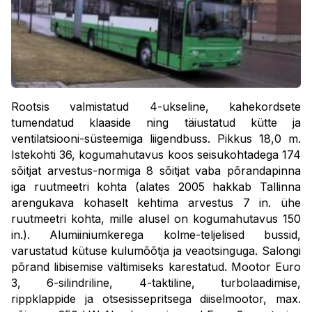
Rootsis valmistatud 4-ukseline, kahekordsete
tumendatud klaaside ning täiustatud kütte ja
ventilatsiooni-süsteemiga liigendbuss. Pikkus 18,0 m.
Istekohti 36, kogumahutavus koos seisukohtadega 174
sõitjat arvestus-normiga 8 sõitjat vaba põrandapinna
iga ruutmeetri kohta (alates 2005 hakkab Tallinna
arengukava kohaselt kehtima arvestus 7 in. ühe
ruutmeetri kohta, mille alusel on kogumahutavus 150
in.). Alumiiniumkerega kolme-teljelised bussid,
varustatud kütuse kulumõõtja ja veaotsinguga. Salongi
põrand libisemise vältimiseks karestatud. Mootor Euro
3, 6-silindriline, 4-taktiline, turbolaadimise,
rippklappide ja otsesissepritsega diiselmootor, max.