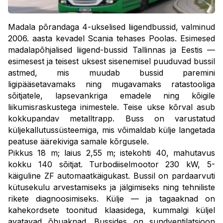
Madala põrandaga 4-ukselised liigendbussid, valminud
2006. aasta kevadel Scania tehases Poolas. Esimesed
madalapõhjalised liigend-bussid Tallinnas ja Eestis —
esimesest ja teisest uksest sisenemisel puuduvad bussil
astmed, mis muudab bussid paremini
ligipääsetavamaks ning mugavamaks ratastooliga
sõitjatele, lapsevankriga emadele ning kõigile
liikumisraskustega inimestele. Teise ukse kõrval asub
kokkupandav metalltrapp. Buss on varustatud
küljekallutussüsteemiga, mis võimaldab külje langetada
peatuse äärekiviga samale kõrgusele.
Pikkus 18 m; laius 2,55 m; istekohti 40, mahutavus
kokku 140 sõitjat. Turbodiiselmootor 230 kW, 5-
käiguline ZF automaatkäigukast. Bussil on pardaarvuti
kütusekulu arvestamiseks ja jälgimiseks ning tehniliste
rikete diagnoosimiseks. Külje — ja tagaaknad on
kahekordsete toonitud klaasidega, kummalgi küljel
avatavad õhuaknad. Bussides on sundventilatsioon