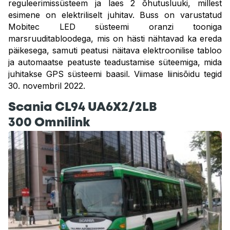
reguleerimissüsteem ja laes 2 õhutusluuki, millest
esimene on elektriliselt juhitav. Buss on varustatud
Mobitec LED süsteemi oranzi tooniga
marsruuditabloodega, mis on hästi nähtavad ka ereda
päikesega, samuti peatusi näitava elektroonilise tabloo
ja automaatse peatuste teadustamise süteemiga, mida
juhitakse GPS süsteemi baasil. Viimase liinisõidu tegid
30. novembril 2022.
Scania CL94 UA6X2/2LB
300 Omnilink