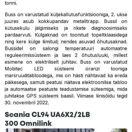
tonni.
Buss on varustatud küljekallutusfunktsiooniga, 2. ukse
juures asub kokkupandav metalltrapp. Bussil on
kütusekulu jälgimiseks ja rikete diagnoosimiseks
pardaarvuti. Külgaknad on toonitud topeltklaasidega
ning kere külge liimitud; nendes asuvad õhutusaknad.
Bussidel on salongi temperatuuri automaatne
reguleerimissüsteem ja laes 2 õhutusluuki, millest
esimene on elektriliselt juhitav. Buss on varustatud
Mobitec LED süsteemi oranzi tooniga
marsruuditabloodega, mis on hästi nähtavad ka ereda
päikesega, samuti peatusi näitava elektroonilise tabloo
ja automaatse peatuste teadustamise süteemiga, mida
juhitakse GPS süsteemi baasil. Viimase liinisõidu tegid
30. novembril 2022.
Scania CL94 UA6X2/2LB
300 Omnilink