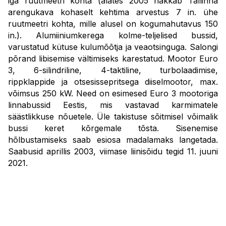
iga ruutmeetri kohta (alates 2005 hakkab Tallinna
arengukava kohaselt kehtima arvestus 7 in. ühe
ruutmeetri kohta, mille alusel on kogumahutavus 150
in.). Alumiiniumkerega kolme-teljelised bussid,
varustatud kütuse kulumõõtja ja veaotsinguga. Salongi
põrand libisemise vältimiseks karestatud. Mootor Euro
3, 6-silindriline, 4-taktiline, turbolaadimise,
rippklappide ja otsesissepritsega diiselmootor, max.
võimsus 250 kW. Need on esimesed Euro 3 mootoriga
linnabussid Eestis, mis vastavad karmimatele
säästlikkuse nõuetele. Üle takistuse sõitmisel võimalik
bussi keret kõrgemale tõsta. Sisenemise
hõlbustamiseks saab esiosa madalamaks langetada.
Saabusid aprillis 2003, viimase liinisõidu tegid 11. juuni
2021.