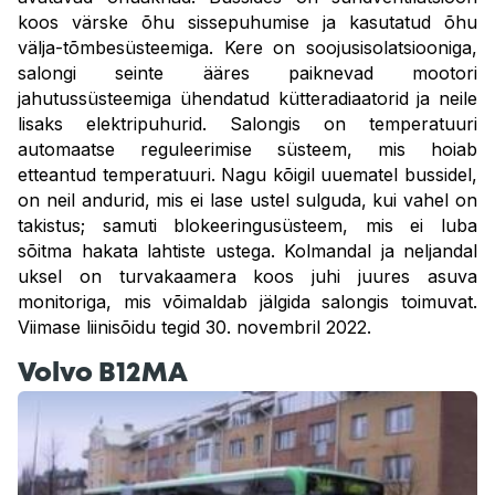
koos värske õhu sissepuhumise ja kasutatud õhu
välja-tõmbesüsteemiga. Kere on soojusisolatsiooniga,
salongi seinte ääres paiknevad mootori
jahutussüsteemiga ühendatud kütteradiaatorid ja neile
lisaks elektripuhurid. Salongis on temperatuuri
automaatse reguleerimise süsteem, mis hoiab
etteantud temperatuuri. Nagu kõigil uuematel bussidel,
on neil andurid, mis ei lase ustel sulguda, kui vahel on
takistus; samuti blokeeringusüsteem, mis ei luba
sõitma hakata lahtiste ustega. Kolmandal ja neljandal
uksel on turvakaamera koos juhi juures asuva
monitoriga, mis võimaldab jälgida salongis toimuvat.
Viimase liinisõidu tegid 30. novembril 2022.
Volvo B12MA