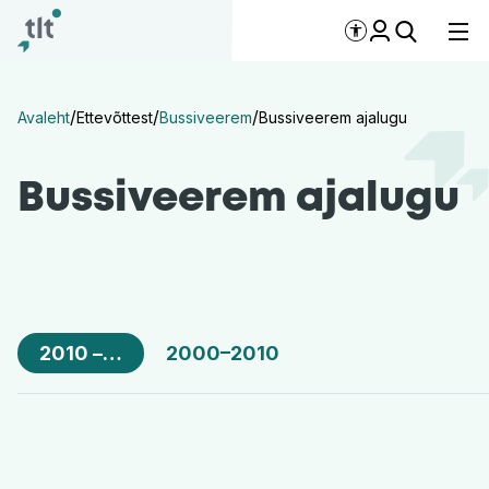
Liigu põhisisu juurde
Digiligipääsetavus
/
/
/
Avaleht
Ettevõttest
Bussiveerem
Bussiveerem ajalugu
Bussiveerem ajalugu
2010 –…
2000–2010