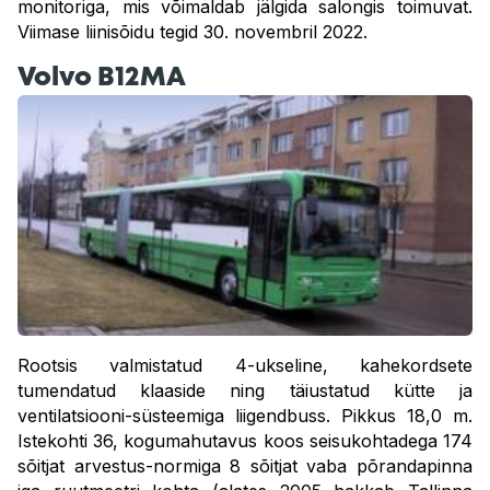
monitoriga, mis võimaldab jälgida salongis toimuvat.
Viimase liinisõidu tegid 30. novembril 2022.
Volvo B12MA
Rootsis valmistatud 4-ukseline, kahekordsete
tumendatud klaaside ning täiustatud kütte ja
ventilatsiooni-süsteemiga liigendbuss. Pikkus 18,0 m.
Istekohti 36, kogumahutavus koos seisukohtadega 174
sõitjat arvestus-normiga 8 sõitjat vaba põrandapinna