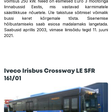
võimsus 250 kW. Need on esimesed Euro 3 mootoriga
linnabussid Eestis, mis vastavad karmimatele
säästlikkuse nõuetele. Üle takistuse sõitmisel võimalik
bussi keret kõrgemale tõsta. Sisenemise
hõlbustamiseks saab esiosa madalamaks langetada.
Saabusid aprillis 2003, viimase liinisõidu tegid 11. juuni
2021.
Iveco Irisbus Crossway LE SFR
161/01