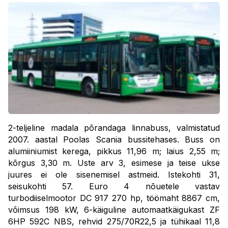
2-teljeline madala põrandaga linnabuss, valmistatud
2007. aastal Poolas Scania bussitehases. Buss on
alumiiniumist kerega, pikkus 11,96 m; laius 2,55 m;
kõrgus 3,30 m. Uste arv 3, esimese ja teise ukse
juures ei ole sisenemisel astmeid. Istekohti 31,
seisukohti 57. Euro 4 nõuetele vastav
turbodiiselmootor DC 917 270 hp, töömaht 8867 cm,
võimsus 198 kW, 6-käiguline automaatkäigukast ZF
6HP 592C NBS, rehvid 275/70R22,5 ja tühikaal 11,8