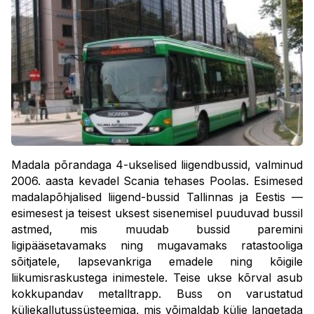
Madala põrandaga 4-ukselised liigendbussid, valminud
2006. aasta kevadel Scania tehases Poolas. Esimesed
madalapõhjalised liigend-bussid Tallinnas ja Eestis —
esimesest ja teisest uksest sisenemisel puuduvad bussil
astmed, mis muudab bussid paremini
ligipääsetavamaks ning mugavamaks ratastooliga
sõitjatele, lapsevankriga emadele ning kõigile
liikumisraskustega inimestele. Teise ukse kõrval asub
kokkupandav metalltrapp. Buss on varustatud
küljekallutussüsteemiga, mis võimaldab külje langetada