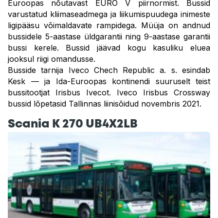
Euroopas nõutavast EURO V piirnormist. Bussid
varustatud kliimaseadmega ja liikumispuudega inimeste
ligipääsu võimaldavate rampidega. Müüja on andnud
bussidele 5-aastase üldgarantii ning 9-aastase garantii
bussi kerele. Bussid jäävad kogu kasuliku eluea
jooksul riigi omandusse.
Busside tarnija Iveco Chech Republic a. s. esindab
Kesk — ja Ida-Euroopas kontinendi suuruselt teist
bussitootjat Irisbus Ivecot. Iveco Irisbus Crossway
bussid lõpetasid Tallinnas liinisõidud novembris 2021.
Scania K 270 UB4X2LB