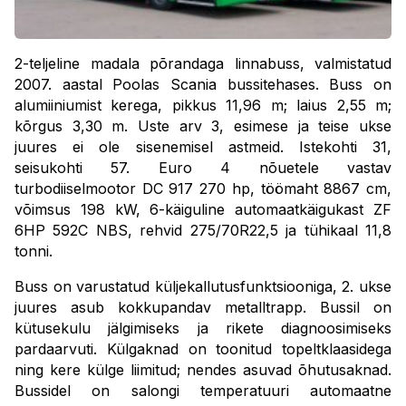
2-teljeline madala põrandaga linnabuss, valmistatud
2007. aastal Poolas Scania bussitehases. Buss on
alumiiniumist kerega, pikkus 11,96 m; laius 2,55 m;
kõrgus 3,30 m. Uste arv 3, esimese ja teise ukse
juures ei ole sisenemisel astmeid. Istekohti 31,
seisukohti 57. Euro 4 nõuetele vastav
turbodiiselmootor DC 917 270 hp, töömaht 8867 cm,
võimsus 198 kW, 6-käiguline automaatkäigukast ZF
6HP 592C NBS, rehvid 275/70R22,5 ja tühikaal 11,8
tonni.
Buss on varustatud küljekallutusfunktsiooniga, 2. ukse
juures asub kokkupandav metalltrapp. Bussil on
kütusekulu jälgimiseks ja rikete diagnoosimiseks
pardaarvuti. Külgaknad on toonitud topeltklaasidega
ning kere külge liimitud; nendes asuvad õhutusaknad.
Bussidel on salongi temperatuuri automaatne