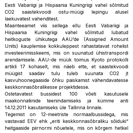
Eesti Vabariigi ja Hispaania Kuningriigi vahel sõlmitud
CO2 saastekvoodi ostu-müügi lepingu alusel
laekuvatest vahenditest.
Maanteeamet viis sellega ellu Eesti Vabariigi ja
Hispaania Kuningriigi vahel sõlmitud lubatud
heitkoguste ühikutega AAU’de (Assigned Amount
Units) kauplemise kokkuleppest rahastatavat rohelist
investeerimisskeemi, mis on suunatud ühistranspordi
arendamisele. AAU-de müük toimus Kyoto protokolli
artikli 17 kohaselt, mis näeb ette, et saastekvoodi
müügist saadav tulu tuleb suunata CO2 jt
kasvuhoonegaaside õhku paiskamist vähendavatesse
keskkonnasõbralikesse projektidesse.
Ostetavatest bussidest 100 võeti kasutusele
maakonnaliinide teenindamiseks ja kümme anti
14.12.2011 kasutamiseks üle Tallinna linnale.
Tegemist on 12-meetriste normaalbussidega, mis
vastavad EEV ehk „eriti keskkonnasõbraliku sõiduki“
heitgaaside piirnormi nõuetele, mis on kõrgem hetkel