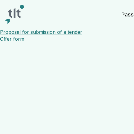
Liigu põhisisu juurde
Digiligipääsetavus
Pass
Proposal for submission of a tender
Window wash
Offer form