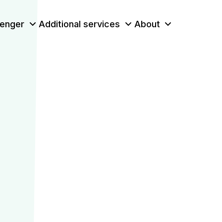
enger
Additional services
About
ing on vario