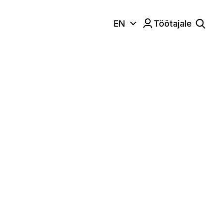
EN
Töötajale
Keele valik:
us TLT prop